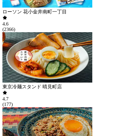
ローソン 花小金井南町一丁目
4.6
(
2366
)
東京冷麺スタンド 晴見町店
4.7
(
177
)