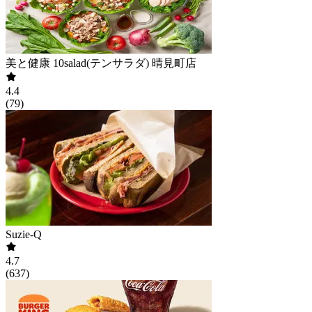
美と健康 10salad(テンサラダ) 晴見町店
4.4
(
79
)
Suzie-Q
4.7
(
637
)