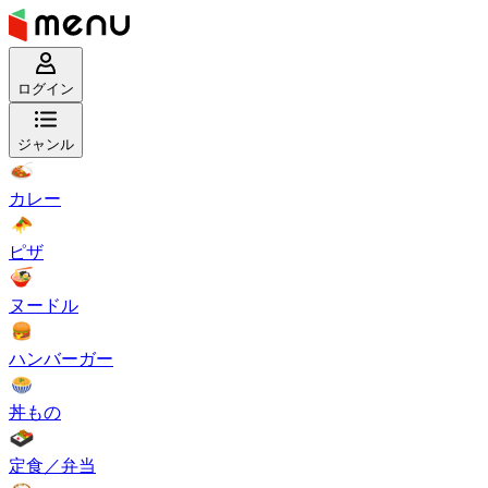
ログイン
ジャンル
カレー
ピザ
ヌードル
ハンバーガー
丼もの
定食／弁当