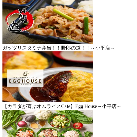
ガッツリスタミナ弁当！！野郎の道！！～小平店～
【カラダが喜ぶオムライスCafe】Egg House～小平店～