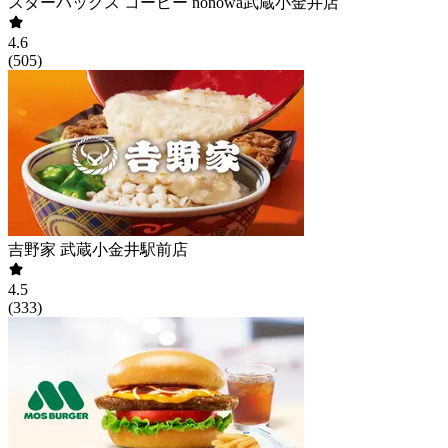
スターバックス コーヒー nonowa武蔵小金井店
4.6
(
505
)
吉野家 武蔵小金井駅前店
4.5
(
333
)