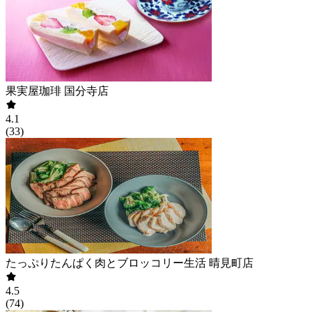
果実屋珈琲 国分寺店
4.1
(
33
)
たっぷりたんぱく肉とブロッコリー生活 晴見町店
4.5
(
74
)