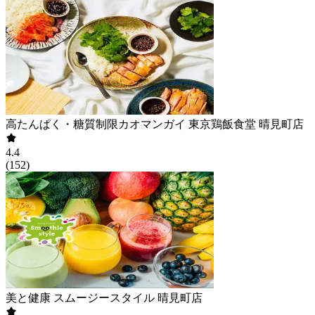
高たんぱく・糖質制限カオマンガイ 東京鶏飯食堂 晴見町店
4.4
(
152
)
美と健康 スムージースタイル 晴見町店