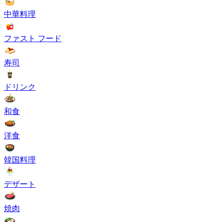
中華料理
ファスト フード
寿司
ドリンク
和食
洋食
韓国料理
デザート
焼肉