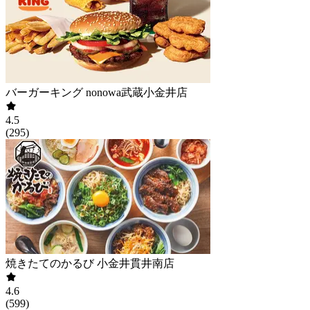
バーガーキング nonowa武蔵小金井店
4.5
(
295
)
焼きたてのかるび 小金井貫井南店
4.6
(
599
)