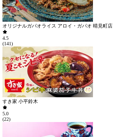
オリジナルガパオライス アロイ・ガパオ 晴見町店
4.5
(
141
)
すき家 小平鈴木
5.0
(
22
)