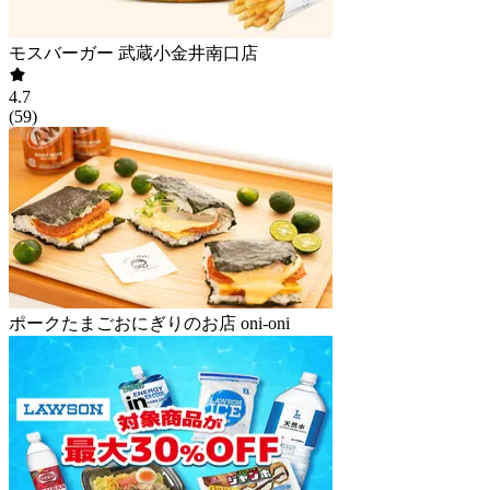
モスバーガー 武蔵小金井南口店
4.7
(
59
)
ポークたまごおにぎりのお店 oni-oni