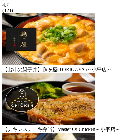
4.7
(
121
)
【出汁の親子丼】鶏ヶ屋(TORIGAYA)～小平店～
【チキンステーキ弁当】Master Of Chicken～小平店～