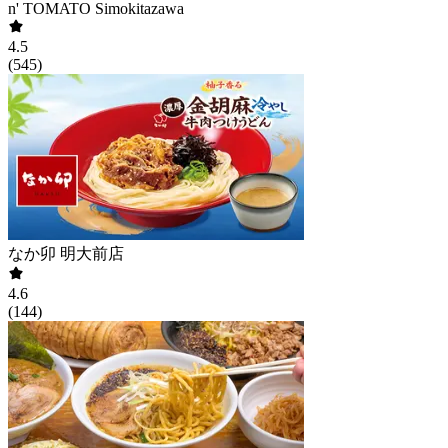
n' TOMATO Simokitazawa
4.5
(
545
)
なか卯 明大前店
4.6
(
144
)