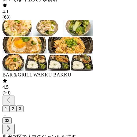
4.1
(
63
)
BAR＆GRILL WAKKU BAKKU
4.5
(
50
)
1
2
3
...
33
世田谷区で人気のジャンルを探す