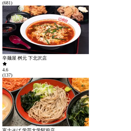
(
681
)
辛麺屋 桝元 下北沢店
4.6
(
137
)
富士そば 学芸大学駅前店