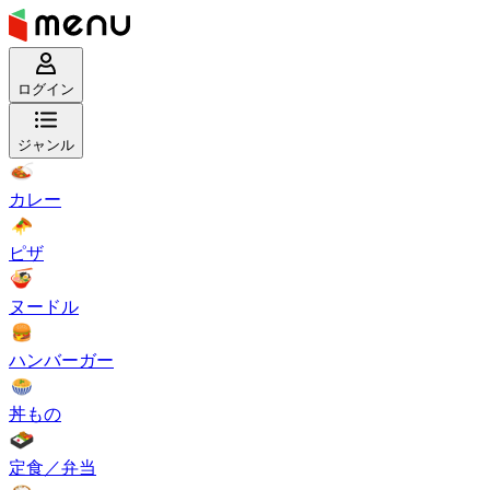
ログイン
ジャンル
カレー
ピザ
ヌードル
ハンバーガー
丼もの
定食／弁当