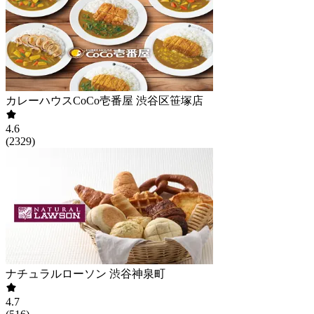
カレーハウスCoCo壱番屋 渋谷区笹塚店
4.6
(
2329
)
ナチュラルローソン 渋谷神泉町
4.7