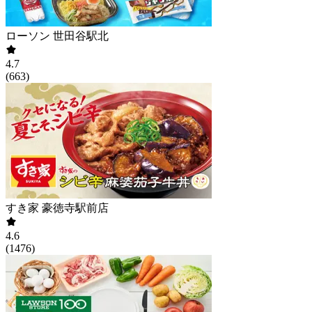
ローソン 世田谷駅北
4.7
(
663
)
すき家 豪徳寺駅前店
4.6
(
1476
)