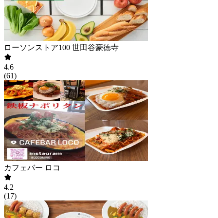
ローソンストア100 世田谷豪徳寺
4.6
(
61
)
カフェバー ロコ
4.2
(
17
)