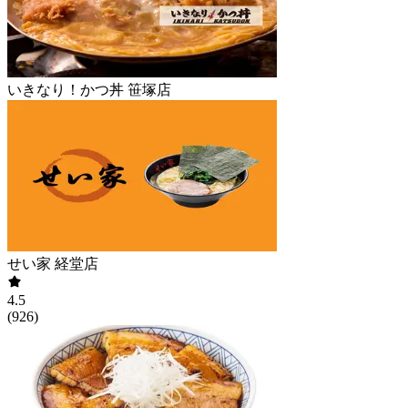
いきなり！かつ丼 笹塚店
せい家 経堂店
4.5
(
926
)