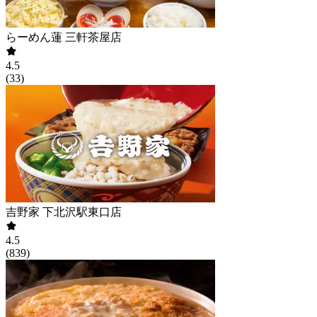
らーめん蓮 三軒茶屋店
4.5
(
33
)
吉野家 下北沢駅東口店
4.5
(
839
)