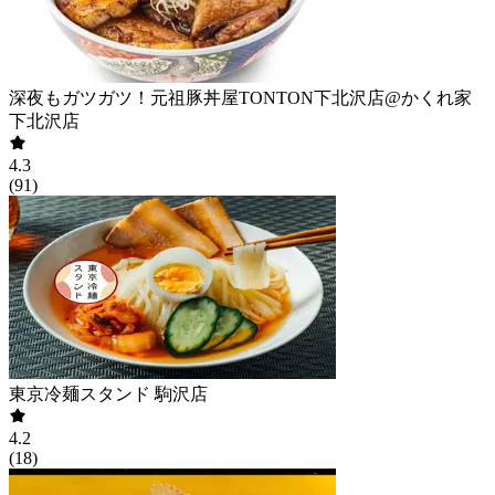
深夜もガツガツ！元祖豚丼屋TONTON下北沢店@かくれ家
下北沢店
4.3
(
91
)
東京冷麺スタンド 駒沢店
4.2
(
18
)