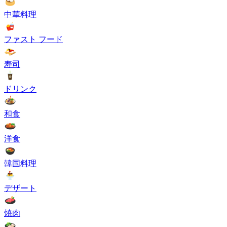
中華料理
ファスト フード
寿司
ドリンク
和食
洋食
韓国料理
デザート
焼肉