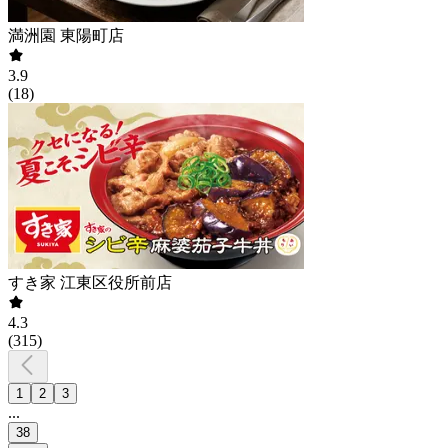
満洲園 東陽町店
3.9
(
18
)
すき家 江東区役所前店
4.3
(
315
)
1
2
3
...
38