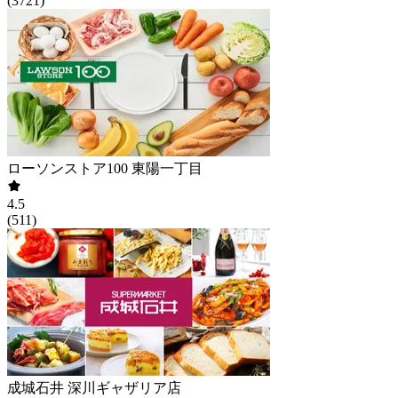
(
3721
)
ローソンストア100 東陽一丁目
4.5
(
511
)
成城石井 深川ギャザリア店