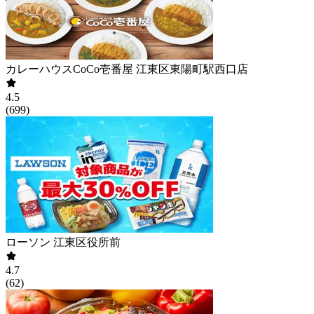
カレーハウスCoCo壱番屋 江東区東陽町駅西口店
4.5
(
699
)
ローソン 江東区役所前
4.7
(
62
)