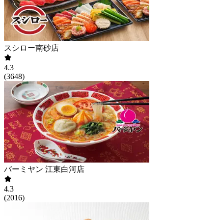
スシロー南砂店
4.3
(
3648
)
バーミヤン 江東白河店
4.3
(
2016
)