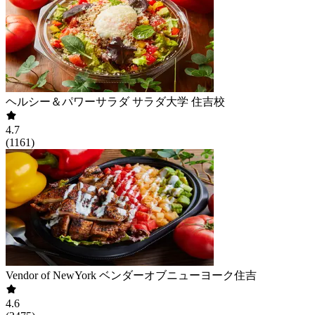
ヘルシー＆パワーサラダ サラダ大学 住吉校
4.7
(
1161
)
Vendor of NewYork ベンダーオブニューヨーク住吉
4.6