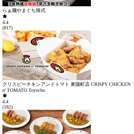
らぁ麺やまぐち辣式
4.4
(
817
)
クリスピーチキンアンドトマト 東陽町店 CRISPY CHICKEN
n' TOMATO Toyocho
4.4
(
182
)