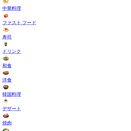
中華料理
ファスト フード
寿司
ドリンク
和食
洋食
韓国料理
デザート
焼肉