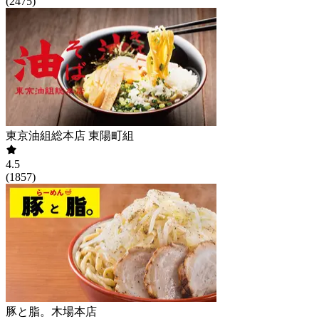
(
2475
)
東京油組総本店 東陽町組
4.5
(
1857
)
豚と脂。木場本店