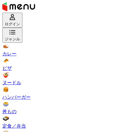
ログイン
ジャンル
カレー
ピザ
ヌードル
ハンバーガー
丼もの
定食／弁当