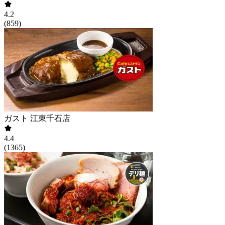
4.2
(
859
)
ガスト 江東千石店
4.4
(
1365
)