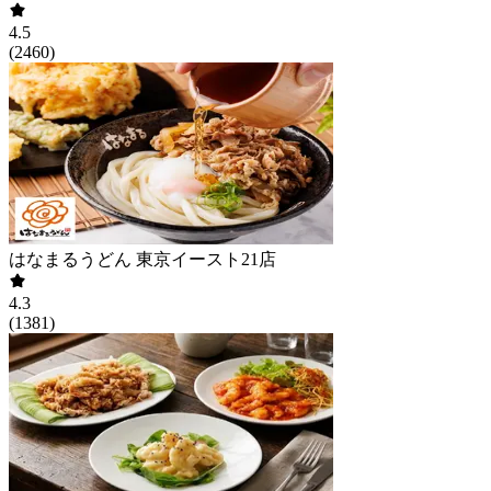
4.5
(
2460
)
はなまるうどん 東京イースト21店
4.3
(
1381
)