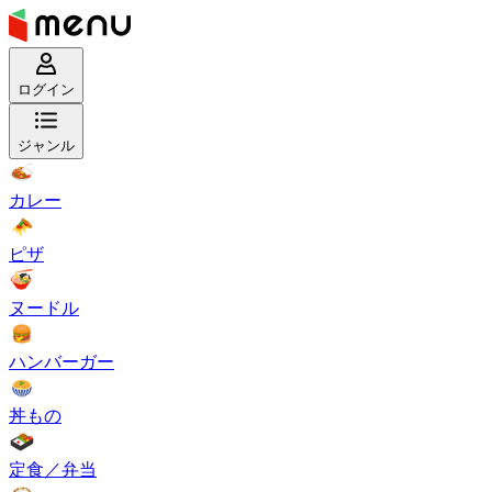
ログイン
ジャンル
カレー
ピザ
ヌードル
ハンバーガー
丼もの
定食／弁当