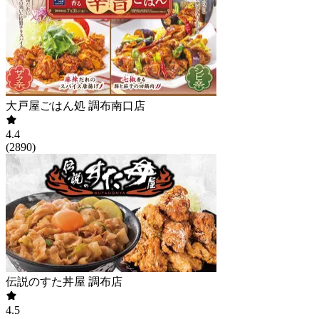
大戸屋ごはん処 調布南口店
4.4
(
2890
)
伝説のすた丼屋 調布店
4.5