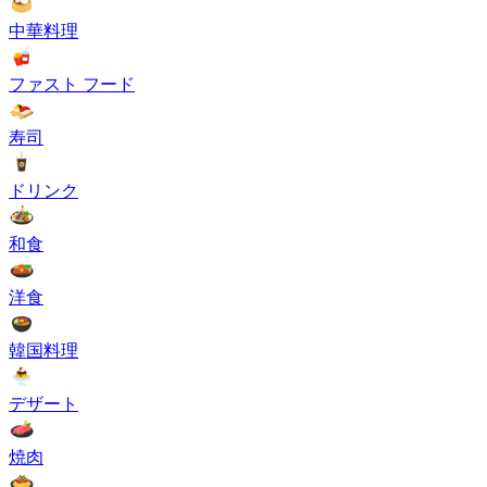
中華料理
ファスト フード
寿司
ドリンク
和食
洋食
韓国料理
デザート
焼肉