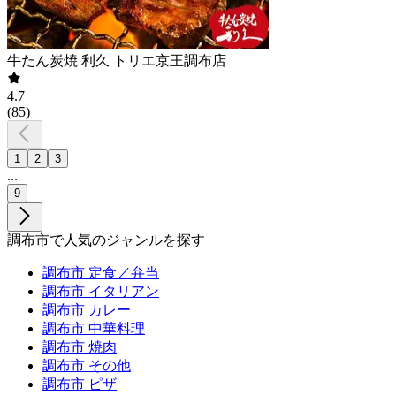
牛たん炭焼 利久 トリエ京王調布店
4.7
(
85
)
1
2
3
...
9
調布市で人気のジャンルを探す
調布市 定食／弁当
調布市 イタリアン
調布市 カレー
調布市 中華料理
調布市 焼肉
調布市 その他
調布市 ピザ