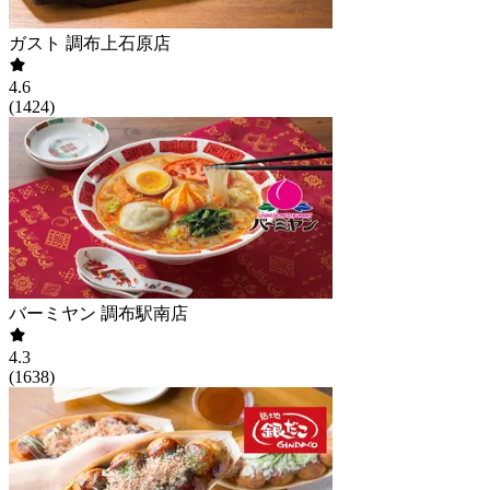
ガスト 調布上石原店
4.6
(
1424
)
バーミヤン 調布駅南店
4.3
(
1638
)