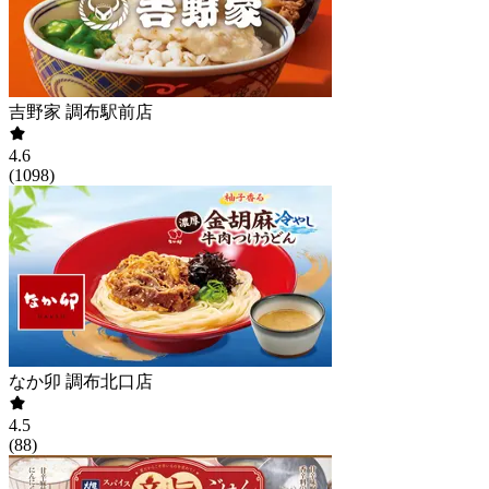
吉野家 調布駅前店
4.6
(
1098
)
なか卯 調布北口店
4.5
(
88
)