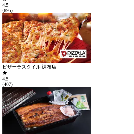
4.5
(
895
)
ピザーラスタイル 調布店
4.5
(
407
)