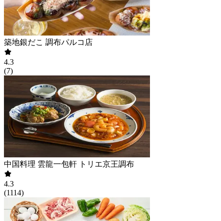
築地銀だこ 調布パルコ店
4.3
(
7
)
中国料理 雲龍一包軒 トリエ京王調布
4.3
(
1114
)