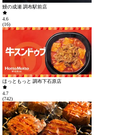
鰻の成瀬 調布駅前店
4.6
(
16
)
ほっともっと 調布下石原店
4.7
(
742
)