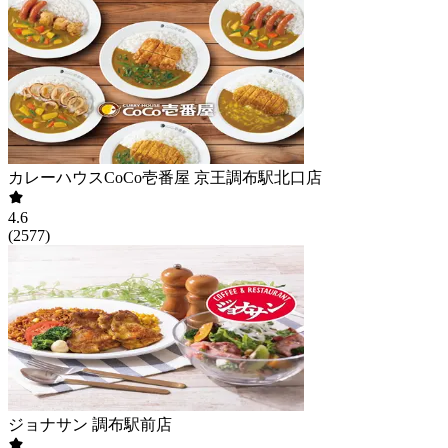
カレーハウスCoCo壱番屋 京王調布駅北口店
4.6
(
2577
)
ジョナサン 調布駅前店