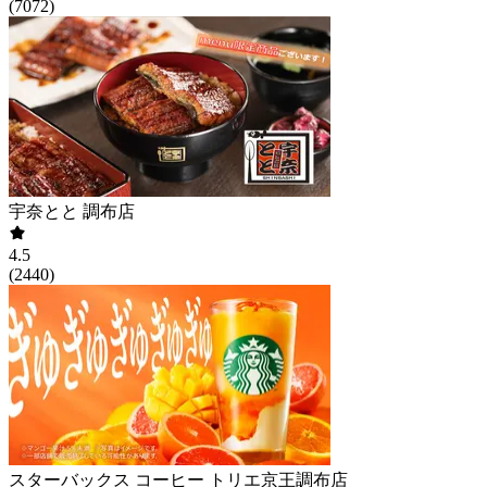
(
7072
)
宇奈とと 調布店
4.5
(
2440
)
スターバックス コーヒー トリエ京王調布店