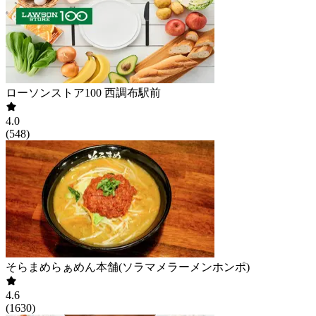
ローソンストア100 西調布駅前
4.0
(
548
)
そらまめらぁめん本舗(ソラマメラーメンホンポ)
4.6
(
1630
)