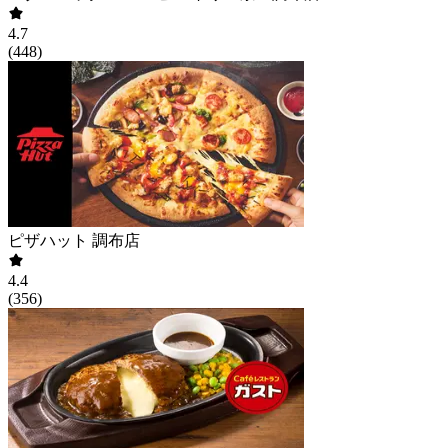
4.7
(
448
)
ピザハット 調布店
4.4
(
356
)