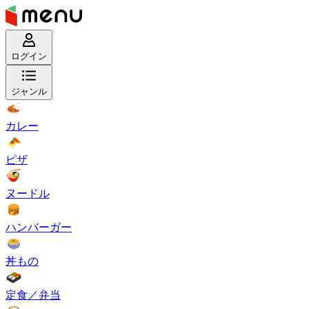
ログイン
ジャンル
カレー
ピザ
ヌードル
ハンバーガー
丼もの
定食／弁当