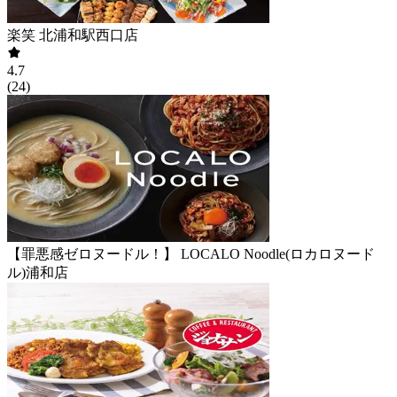
楽笑 北浦和駅西口店
4.7
(
24
)
【罪悪感ゼロヌードル！】 LOCALO Noodle(ロカロヌード
ル)浦和店