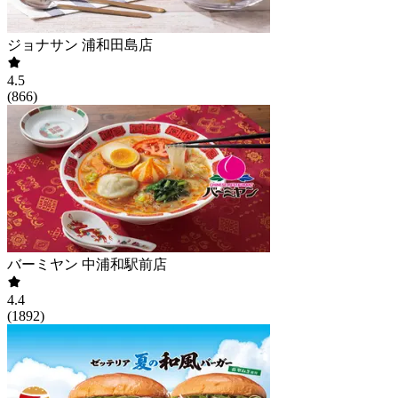
ジョナサン 浦和田島店
4.5
(
866
)
バーミヤン 中浦和駅前店
4.4
(
1892
)