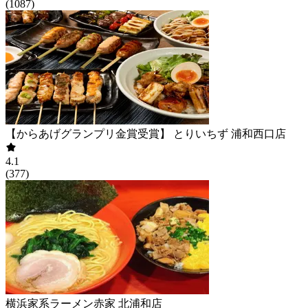
(
1087
)
【からあげグランプリ金賞受賞】 とりいちず 浦和西口店
4.1
(
377
)
横浜家系ラーメン赤家 北浦和店