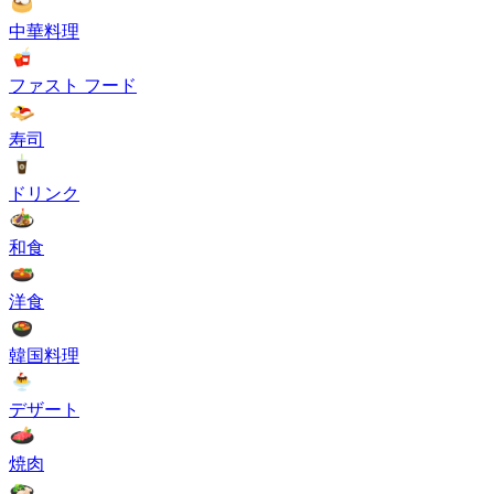
中華料理
ファスト フード
寿司
ドリンク
和食
洋食
韓国料理
デザート
焼肉