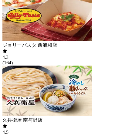
ジョリーパスタ 西浦和店
4.3
(
164
)
久兵衛屋 南与野店
4.5