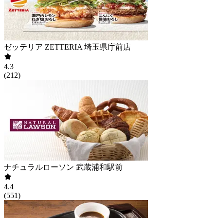
ゼッテリア ZETTERIA 埼玉県庁前店
4.3
(
212
)
ナチュラルローソン 武蔵浦和駅前
4.4
(
551
)