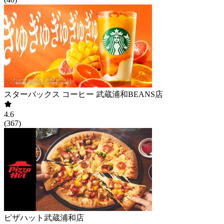
スターバックス コーヒー 武蔵浦和BEANS店
4.6
(
367
)
ピザハット武蔵浦和店