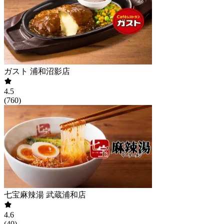
ガスト 浦和沼影店
4.5
(
760
)
七宝麻辣湯 武蔵浦和店
4.6
(
40
)