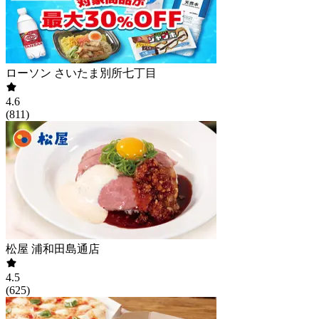
ローソン さいたま別所七丁目
4.6
(
811
)
松屋 浦和田島通店
4.5
(
625
)