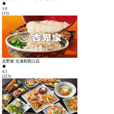
3.9
(
15
)
吉野家 北浦和西口店
4.5
(
223
)