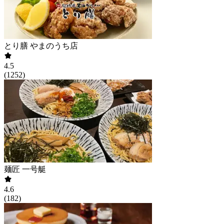
とり膳 やまのうち店
4.5
(
1252
)
麺匠 一号艇
4.6
(
182
)