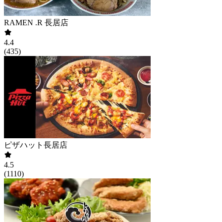
RAMEN .R 長居店
4.4
(
435
)
ピザハット長居店
4.5
(
1110
)