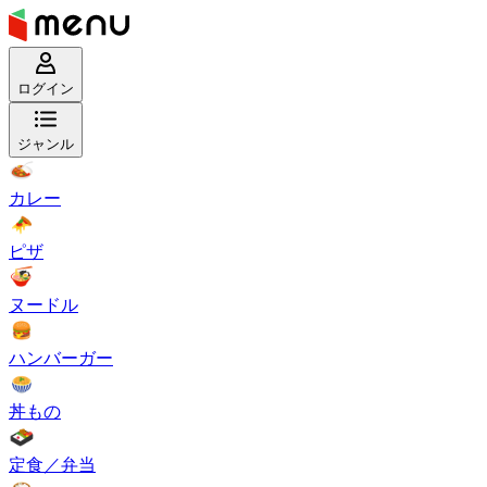
ログイン
ジャンル
カレー
ピザ
ヌードル
ハンバーガー
丼もの
定食／弁当