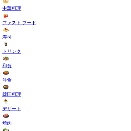
中華料理
ファスト フード
寿司
ドリンク
和食
洋食
韓国料理
デザート
焼肉