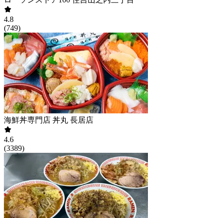
4.8
(
749
)
海鮮丼専門店 丼丸 長居店
4.6
(
3389
)