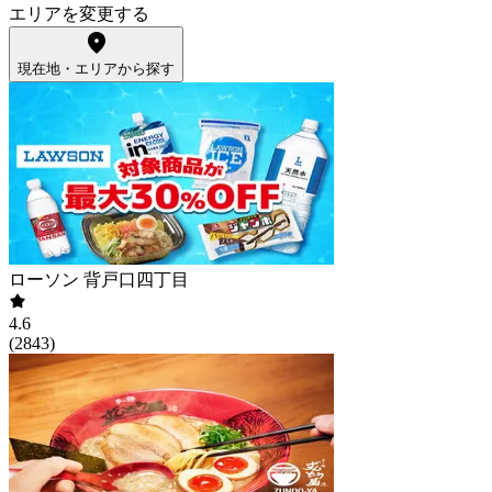
エリアを変更する
現在地・エリアから探す
ローソン 背戸口四丁目
4.6
(
2843
)