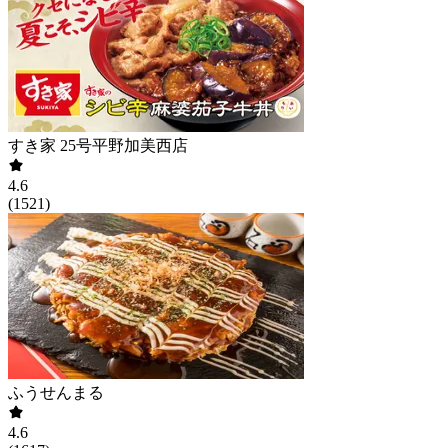
すき家 25号平野加美西店
4.6
(
1521
)
ふうせんまる
4.6