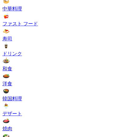
中華料理
ファスト フード
寿司
ドリンク
和食
洋食
韓国料理
デザート
焼肉