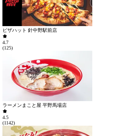
ピザハット 針中野駅前店
4.7
(
125
)
ラーメンまこと屋 平野馬場店
4.5
(
1142
)