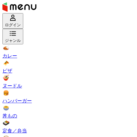
ログイン
ジャンル
カレー
ピザ
ヌードル
ハンバーガー
丼もの
定食／弁当