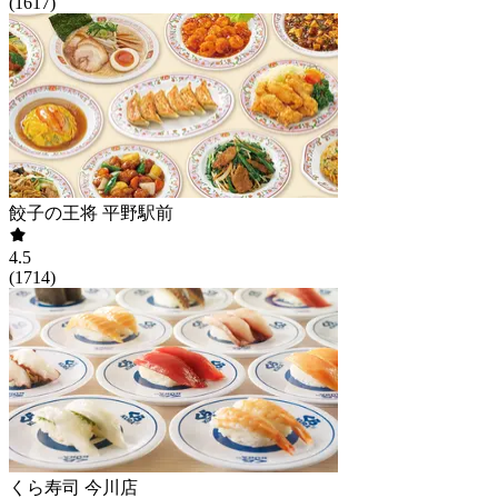
(
1617
)
餃子の王将 平野駅前
4.5
(
1714
)
くら寿司 今川店