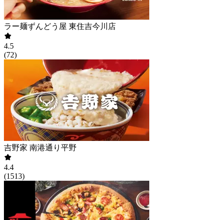
ラー麺ずんどう屋 東住吉今川店
4.5
(
72
)
吉野家 南港通り平野
4.4
(
1513
)