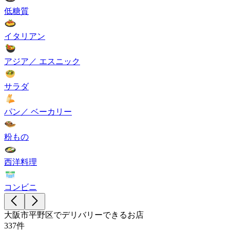
低糖質
イタリアン
アジア／ エスニック
サラダ
パン／ ベーカリー
粉もの
西洋料理
コンビニ
大阪市平野区でデリバリーできるお店
337件