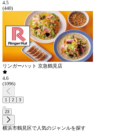
4.5
(
440
)
リンガーハット 京急鶴見店
4.6
(
1096
)
1
2
3
...
23
横浜市鶴見区で人気のジャンルを探す