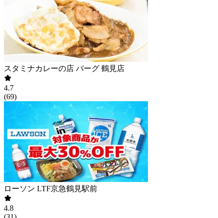
スタミナカレーの店 バーグ 鶴見店
4.7
(
69
)
ローソン LTF京急鶴見駅前
4.8
(
31
)