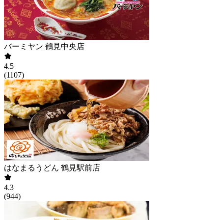
バーミヤン 鶴見中央店
4.5
(
1107
)
はなまるうどん 鶴見駅前店
4.3
(
944
)