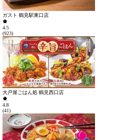
ガスト 鶴見駅東口店
4.5
(
923
)
大戸屋ごはん処 鶴見西口店
4.8
(
41
)