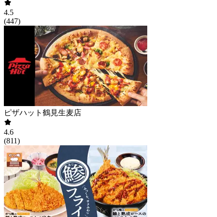
4.5
(
447
)
ピザハット鶴見生麦店
4.6
(
811
)