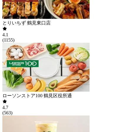
とりいちず 鶴見東口店
4.1
(
1155
)
ローソンストア100 鶴見区役所通
4.7
(
563
)