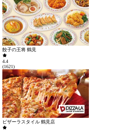
餃子の王将 鶴見
4.4
(
1621
)
ピザーラスタイル 鶴見店