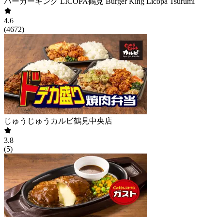
バーガーキング LICOPA鶴見 Burger King Licopa Tsurumi
4.6
(
4672
)
じゅうじゅうカルビ鶴見中央店
3.8
(
5
)