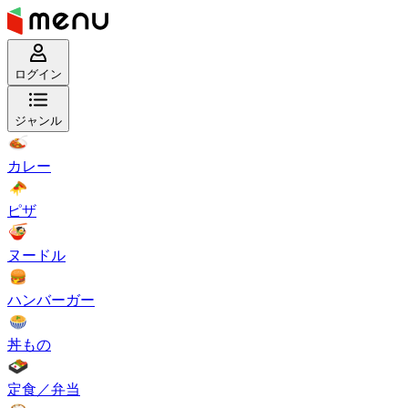
ログイン
ジャンル
カレー
ピザ
ヌードル
ハンバーガー
丼もの
定食／弁当