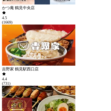
かつ庵 鶴見中央店
4.5
(
1669
)
吉野家 鶴見駅西口店
4.4
(
731
)