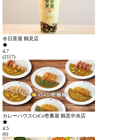
令日茶屋 鶴見店
4.7
(
2117
)
カレーハウスCoCo壱番屋 鶴見中央店
4.5
(
6
)