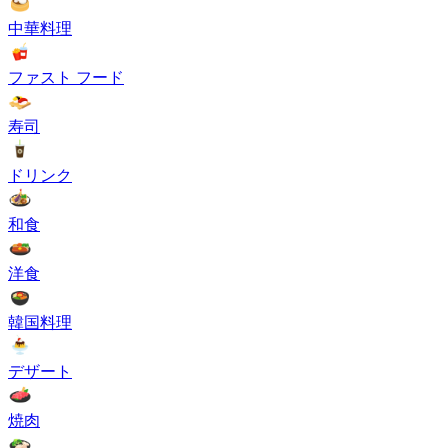
中華料理
ファスト フード
寿司
ドリンク
和食
洋食
韓国料理
デザート
焼肉