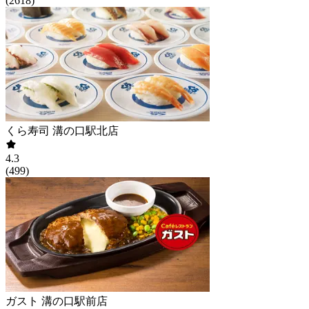
(
2618
)
くら寿司 溝の口駅北店
4.3
(
499
)
ガスト 溝の口駅前店