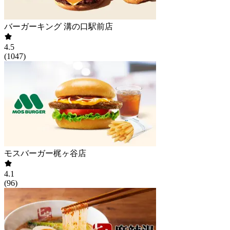
バーガーキング 溝の口駅前店
4.5
(
1047
)
モスバーガー梶ヶ谷店
4.1
(
96
)