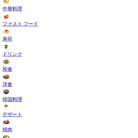
中華料理
ファスト フード
寿司
ドリンク
和食
洋食
韓国料理
デザート
焼肉