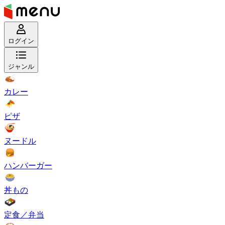
ログイン
ジャンル
カレー
ピザ
ヌードル
ハンバーガー
丼もの
定食／弁当