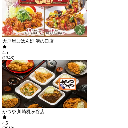
大戸屋ごはん処 溝の口店
4.5
(
1348
)
かつや 川崎梶ヶ谷店
4.5