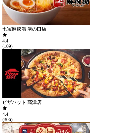
七宝麻辣湯 溝の口店
4.4
(
109
)
ピザハット 高津店
4.4
(
306
)