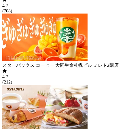
4.7
(
708
)
スターバックス コーヒー 大同生命札幌ビル ミレド2階店
4.7
(
212
)