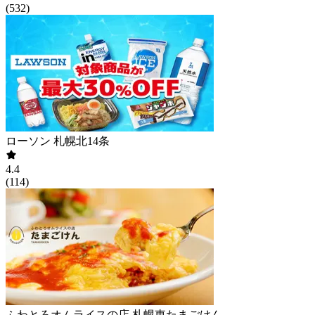
(
532
)
ローソン 札幌北14条
4.4
(
114
)
ふわとろオムライスの店 札幌東たまごけん