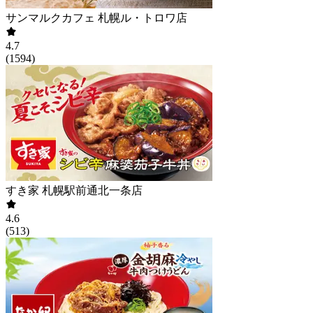
サンマルクカフェ 札幌ル・トロワ店
4.7
(
1594
)
すき家 札幌駅前通北一条店
4.6
(
513
)